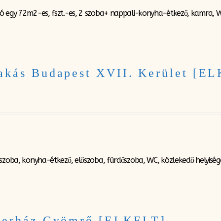
ó egy 72m2-es, fszt.-es, 2 szoba+ nappali-konyha-étkező, kamra, WC,
akás Budapest XVII. Kerület [E
szoba, konyha-étkező, előszoba, fürdőszoba, WC, közlekedő helyiségek
Ikerház Gyömrő [ELKELT]