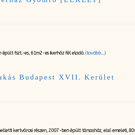
épült fszt.-es, 61m2-es ikerház fél eladó.
(tovább…)
akás Budapest XVII. Kerület
elletti kertvárosi részen, 2007-ben épült társasház, első emeleti, 80