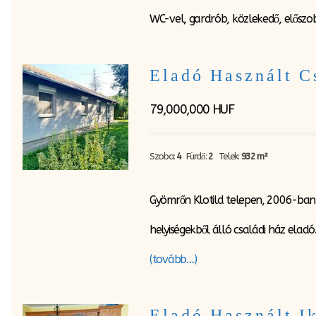
WC-vel, gardrób, közlekedő, előszob
Eladó Használt 
79,000,000
HUF
Szoba:
4
Fürdő:
2
Telek:
932 m²
Gyömrőn Klotild telepen, 2006-ban 
helyiségekből álló családi ház eladó
(tovább…)
Eladó Használt 