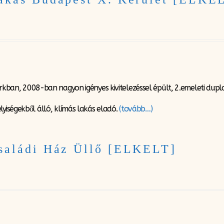
parkban, 2008-ban nagyon igényes kivitelezéssel épült, 2.emeleti d
lyiségekből álló, klímás lakás eladó.
(tovább…)
saládi Ház Üllő [ELKELT]