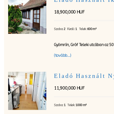
18,900,000
HUF
Szoba:
2
Fürdő:
1
Telek:
600 m²
Gyömrőn, Gróf Teleki utcában az 50-
(tovább…)
Eladó Használt 
11,900,000
HUF
Szoba:
1
Telek:
1000 m²