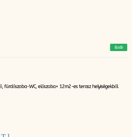
Eladó
, fürdőszoba-WC, előszoba+ 12m2-es terasz helyiségekből
LT]