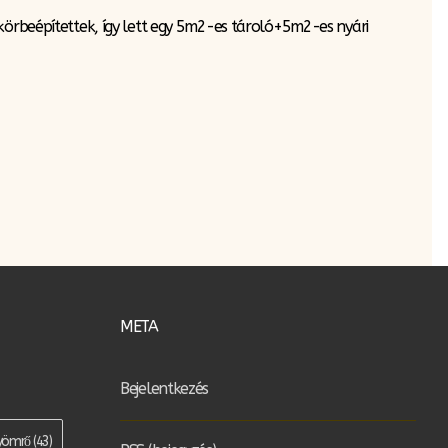
körbeépítettek, így lett egy 5m2-es tároló+5m2-es nyári
META
Bejelentkezés
yömrő
(43)