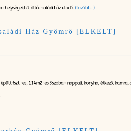
a helyisègekből àlló csalàdi hàz eladó.
(tovább…)
Családi Ház Gyömrő [ELKELT]
épült fszt.-es, 114m2-es 3szoba+ nappali, konyha, étkező, kamra,
.
Ikerház Gyömrő [ELKELT]