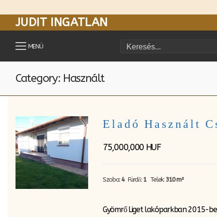
JUDIT INGATLAN
Ugrás
a
MENÜ
Keresése:
tartalomra
Category: Használt
Eladó Használt 
75,000,000
HUF
Szoba:
4
Fürdő:
1
Telek:
310 m²
Gyömrő Liget lakóparkban 2015-ben