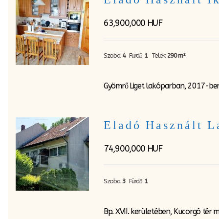
63,900,000
HUF
Szoba:
4
Fürdő:
1
Telek:
290 m²
Gyömrő Liget lakóparban, 2017-ben 
Eladó Használt L
74,900,000
HUF
Szoba:
3
Fürdő:
1
Bp. XVII. kerületében, Kucorgó tér m