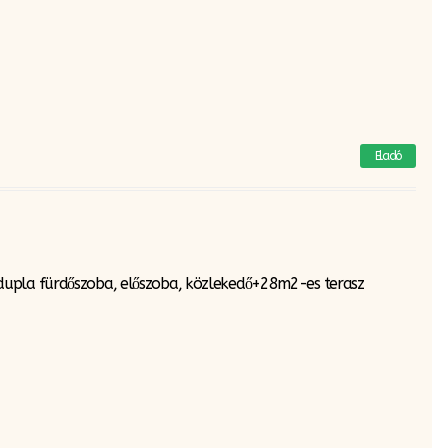
Eladó
 dupla fürdőszoba, előszoba, közlekedő+28m2-es terasz