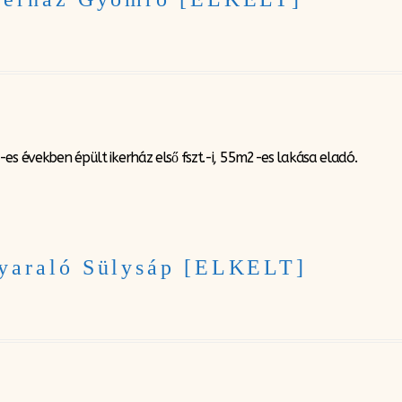
es években épült ikerház első fszt.-i, 55m2-es lakása eladó.
Nyaraló Sülysáp [ELKELT]