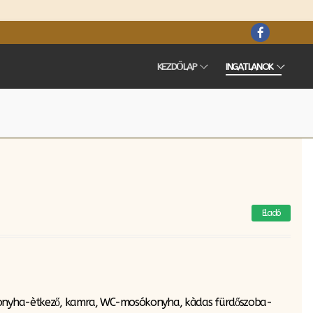
KEZDŐLAP
INGATLANOK
Eladó
i-konyha-ètkező, kamra, WC-mosókonyha, kàdas fürdőszoba-