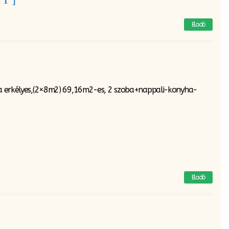
Eladó
upla erkélyes,(2×8m2) 69,16m2-es, 2 szoba+nappali-konyha-
Eladó