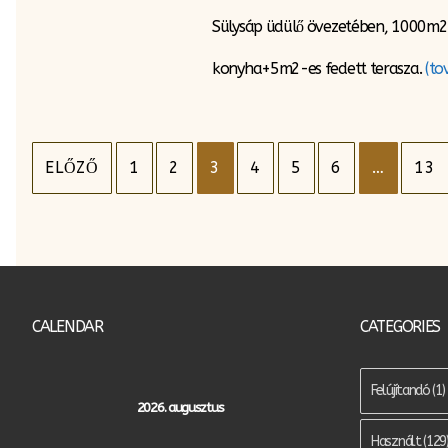
Sülysáp üdülő övezetében, 1000m2-es
konyha+5m2-es fedett terasza.
(to
Bejegyzés
ELŐZŐ
1
2
3
4
5
6
…
13
navigáció
CALENDAR
CATEGORIES
Felújítandó
(1)
2026. augusztus
Használt
(129