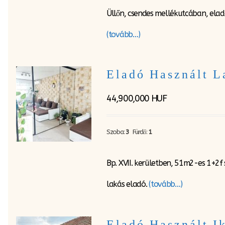
Üllőn, csendes mellékutcában, elad
(tovább…)
Eladó Használt L
44,900,000
HUF
Szoba:
3
Fürdő:
1
Bp. XVII. kerületben, 51m2-es 1+2f 
lakás eladó.
(tovább…)
Eladó Használt 