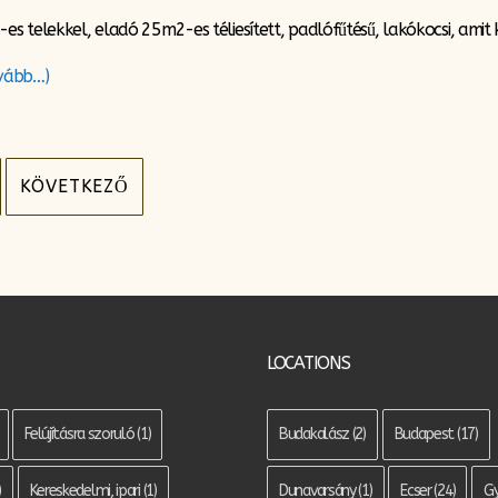
 telekkel, eladó 25m2-es téliesített, padlófűtésű, lakókocsi, amit 
vább…)
KÖVETKEZŐ
LOCATIONS
Felújításra szoruló
(1)
Budakalász
(2)
Budapest
(17)
)
Kereskedelmi, ipari
(1)
Dunavarsány
(1)
Ecser
(24)
G