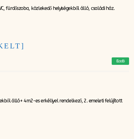
 fürdőszoba, közlekedő helyiségekből álló, családi ház.
LKELT]
Eladó
ből álló+ 4m2-es erkéllyel rendelkező, 2. emeleti felújított