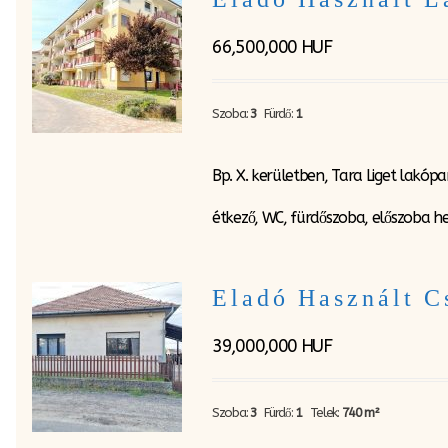
66,500,000
HUF
Szoba:
3
Fürdő:
1
Bp. X. kerületben, Tara Liget lakó
étkező, WC, fürdőszoba, előszoba he
Eladó Használt C
39,000,000
HUF
Szoba:
3
Fürdő:
1
Telek:
740 m²