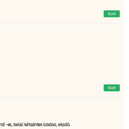
Eladó
Eladó
m2-es, belső kétszintes lakása, eladó.