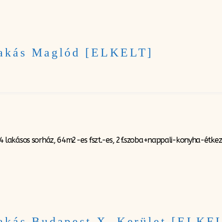
Lakás Maglód [ELKELT]
lakásos sorház, 64m2-es fszt.-es, 2f.szoba+nappali-konyha-étkező
akás Budapest X. Kerület [ELKE