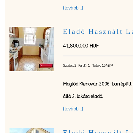
(tovább…)
Eladó Használt 
41,800,000
HUF
Szoba:
3
Fürdő:
1
Telek:
154 m²
Maglód Klenován 2006-ban épült 4 
álló 2. lakása eladó.
(tovább…)
Eladó Használt L