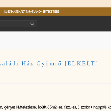
ÚJ ÉS HASZNÁLT INGATLANOK ÉRTÉKEÍTÉSE
Családi Ház Gyömrő [ELKELT]
, igènyes kivitelezèssel èpült 85m2-es, fszt.-es, 3 szoba+ nappal