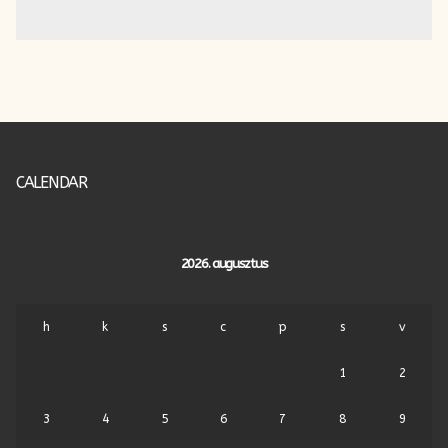
CALENDAR
2026. augusztus
h
k
s
c
p
s
v
1
2
3
4
5
6
7
8
9