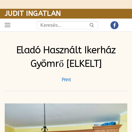
JUDIT INGATLAN
Ugrás
a
Keresése:
tartalomra
Eladó Használt Ikerház
Gyömrő [ELKELT]
Print