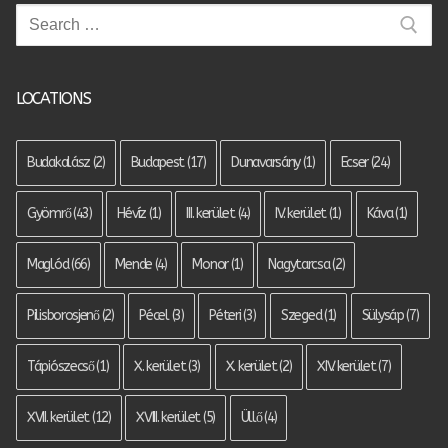
Keresése:
LOCATIONS
Budakalász
(2)
Budapest
(17)
Dunavarsány
(1)
Ecser
(24)
Gyömrő
(43)
Hévíz
(1)
III. kerület
(4)
IV. kerület
(1)
Káva
(1)
Maglód
(66)
Mende
(4)
Monor
(1)
Nagytarcsa
(2)
Pilisborosjenő
(2)
Pécel
(3)
Péteri
(3)
Szeged
(1)
Sülysáp
(7)
Tápiószecső
(1)
X. kerület
(3)
X. kerület
(2)
XIV. kerület
(7)
XVII. kerület
(12)
XVIII. kerület
(5)
Üllő
(4)