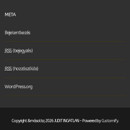
META
Bejelentkezés
RSS
(bejegyzés)
RSS
(hozzászólás)
WordPress.org
Copyright &másolta; 2026 JUDIT INGATLAN – Powered by
Customify
.