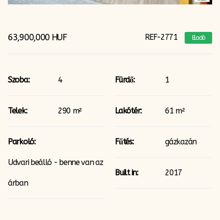
63,900,000
HUF
REF-2771
Eladó
Szoba:
4
Fürdő:
1
Telek:
290 m²
Lakótér:
61 m²
Parkoló:
Fűtés:
gázkazán
Udvari beálló - benne van az
Built in:
2017
árban