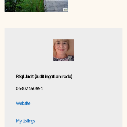
Régl Judit
(Judit ingatlan iroda)
06302440891
Website
My Listings