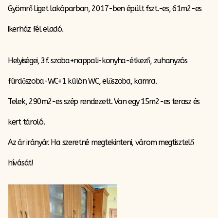
Gyömrő Liget lakóparban, 2017-ben épült fszt.-es, 61m2-es
ikerház fél eladó.
Helyiségei, 3f. szoba+nappali-konyha-étkező, zuhanyzós
fürdőszoba-WC+1 külön WC, előszoba, kamra.
Telek, 290m2-es szép rendezett. Van egy 15m2-es terasz és
kert tároló.
Az ár irányár. Ha szeretné megtekinteni, várom megtisztelő
hívását!