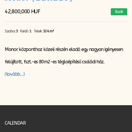
42,800,000
HUF
Eladó
Szoba:
3
Fürdő:
1
Telek:
324 m²
Monor központhoz közeli részén eladó egy nagyon igényesen
felújított, fszt.-es 80m2-es téglaépítésű családi ház.
(tovább…)
CALENDAR