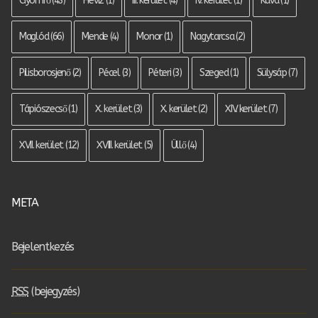
Gyömrő
(43)
Hévíz
(1)
III. kerület
(4)
IV. kerület
(1)
Káva
(1)
Maglód
(66)
Mende
(4)
Monor
(1)
Nagytarcsa
(2)
Pilisborosjenő
(2)
Pécel
(3)
Péteri
(3)
Szeged
(1)
Sülysáp
(7)
Tápiószecső
(1)
X. kerület
(3)
X. kerület
(2)
XIV. kerület
(7)
XVII. kerület
(12)
XVIII. kerület
(5)
Üllő
(4)
META
Bejelentkezés
RSS
(bejegyzés)