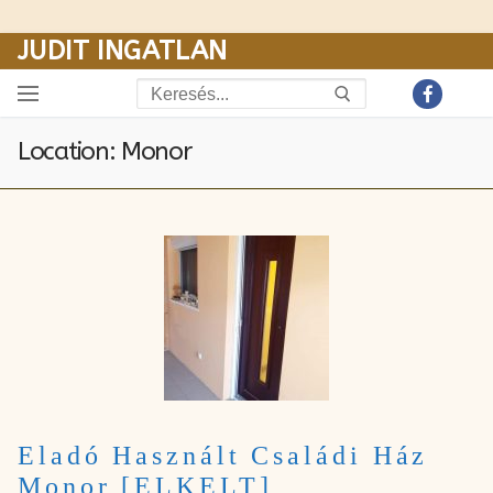
JUDIT INGATLAN
Ugrás
a
Keresése:
Location: Monor
tartalomra
Eladó Használt Családi Ház
Monor [ELKELT]