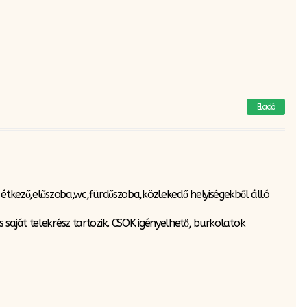
Eladó
-étkező,előszoba,wc,fürdőszoba,közlekedő helyiségekből álló
saját telekrész tartozik. CSOK igényelhető, burkolatok