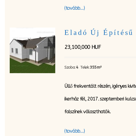
(tovább…)
Eladó Új Építésű
23,100,000
HUF
Szoba:
4
Telek:
355 m²
Üllő frekventált részén, igényes ki
ikerház fél, 2017. szeptemberi kulc
falszínek választhatók.
(tovább…)