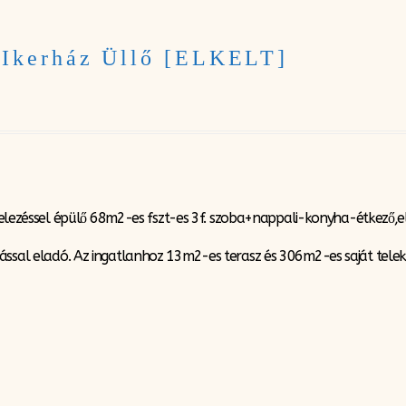
 Ikerház Üllő [ELKELT]
vitelezéssel épülő 68m2-es fszt-es 3f. szoba+nappali-konyha-étkező,e
ssal eladó. Az ingatlanhoz 13m2-es terasz és 306m2-es saját telekr