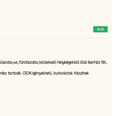
Eladó
lőszoba,wc,fürdőszoba,közlekedő helyiségekből álló ikerház fél,
ész tartozik. CSOK igényelhető, burkolatok falszínek