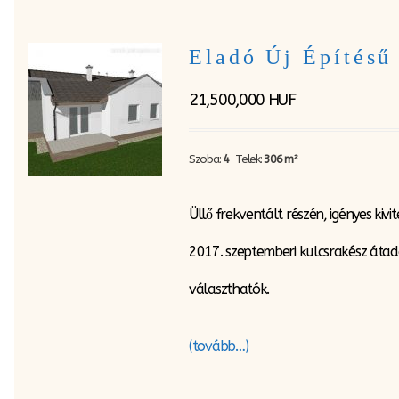
Eladó Új Építésű
21,500,000
HUF
Szoba:
4
Telek:
306 m²
Üllő frekventált részén, igényes ki
2017. szeptemberi kulcsrakész átadá
választhatók.
(tovább…)