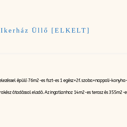
 Ikerház Üllő [ELKELT]
vitelezéssel épülő 76m2-es fszt-es 1 egész+2f. szoba+nappali-konyha
srakész átadással eladó. Az ingatlanhoz 14m2-es terasz és 355m2-es 