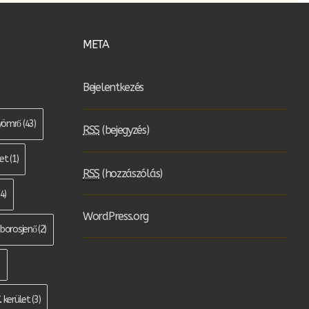
META
Bejelentkezés
yömrő
(43)
RSS
(bejegyzés)
let
(1)
RSS
(hozzászólás)
4)
WordPress.org
isborosjenő
(2)
. kerület
(3)