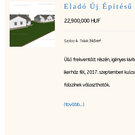
Eladó Új Építésű
22,900,000
HUF
Szoba:
4
Telek:
345 m²
Üllő frekventált részén, igényes ki
ikerház fél, 2017. szeptemberi kulc
falszínek választhatók.
(tovább…)