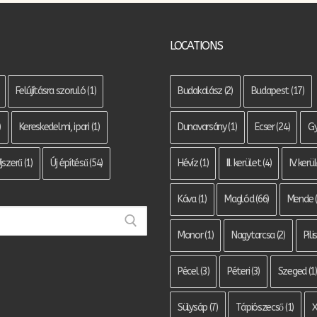
LOCATIONS
Felújításra szoruló
(1)
Budakalász
(2)
Budapest
(17)
)
Kereskedelmi, ipari
(1)
Dunavarsány
(1)
Ecser
(24)
G
jszerű
(1)
Új építésű
(54)
Hévíz
(1)
III. kerület
(4)
IV. kerü
Káva
(1)
Maglód
(66)
Mende
(
Monor
(1)
Nagytarcsa
(2)
Pil
Pécel
(3)
Péteri
(3)
Szeged
(1)
Sülysáp
(7)
Tápiószecső
(1)
X