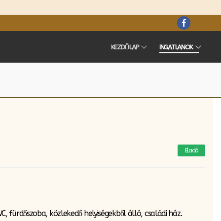
KEZDŐLAP
INGATLANOK
Eladó
 fürdőszoba, közlekedő helyiségekből álló, családi ház.