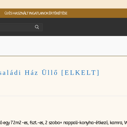
ÚJ ÉS HASZNÁLT INGATLANOK ÉRTÉKEÍTÉSE
saládi Ház Üllő [ELKELT]
ó egy 72m2-es, fszt.-es, 2 szoba+ nappali-konyha-étkező, kamra, WC,