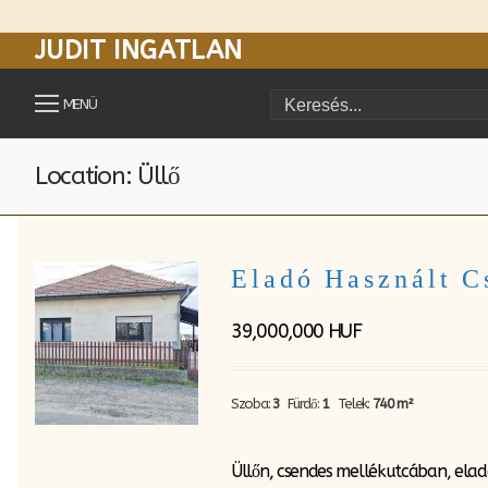
JUDIT INGATLAN
Ugrás
a
MENÜ
Keresése:
tartalomra
Location: Üllő
Eladó Használt C
39,000,000
HUF
Szoba:
3
Fürdő:
1
Telek:
740 m²
Üllőn, csendes mellékutcában, elad