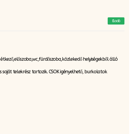
Eladó
-étkező,előszoba,wc,fürdőszoba,közlekedő helyiségekből álló
saját telekrész tartozik. CSOK igényelhető, burkolatok