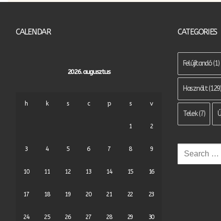
CALENDAR
CATEGORIES
Felújítandó
(1)
2026. augusztus
Használt
(129
h
k
s
c
p
s
v
Telek
(7)
Ú
1
2
3
4
5
6
7
8
9
Keresése:
10
11
12
13
14
15
16
17
18
19
20
21
22
23
24
25
26
27
28
29
30