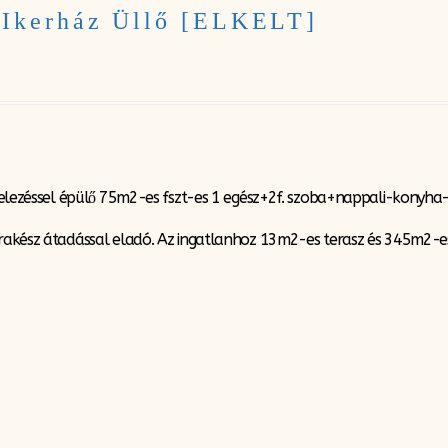
 Ikerház Üllő [ELKELT]
vitelezéssel épülő 75m2-es fszt-es 1 egész+2f. szoba+nappali-konyha
srakész átadással eladó. Az ingatlanhoz 13m2-es terasz és 345m2-es 