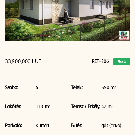
33,900,000
HUF
REF-206
Eladó
Szoba:
4
Telek:
590 m²
Lakótér:
113 m²
Terasz / Erkély:
42 m²
Parkoló:
Kültéri
Fűtés:
gáz (cirko)