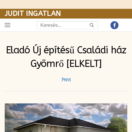
JUDIT INGATLAN
Ugrás
a
Keresése:
tartalomra
Eladó Új építésű Családi ház
Gyömrő [ELKELT]
Print