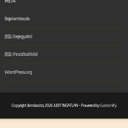
META
Bejelentkezés
RSS
(bejegyzés)
RSS
(hozzászólás)
WordPress.org
Copyright &másolta; 2026 JUDIT INGATLAN – Powered by
Customify
.