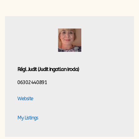
Régl Judit
(Judit ingatlan iroda)
06302440891
Website
My Listings