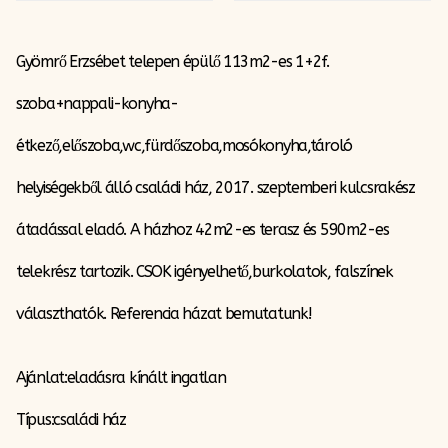
Gyömrő Erzsébet telepen épülő 113m2-es 1+2f.
szoba+nappali-konyha-
étkező,előszoba,wc,fürdőszoba,mosókonyha,tároló
helyiségekből álló családi ház, 2017. szeptemberi kulcsrakész
átadással eladó. A házhoz 42m2-es terasz és 590m2-es
telekrész tartozik. CSOK igényelhető,burkolatok, falszínek
választhatók. Referencia házat bemutatunk!
Ajánlat:eladásra kínált ingatlan
Típus:családi ház