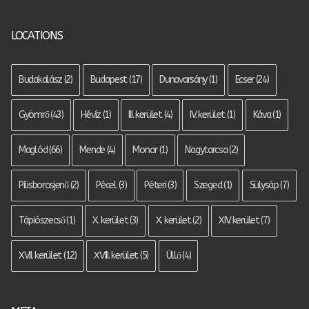
LOCATIONS
Budakalász
(2)
Budapest
(17)
Dunavarsány
(1)
Ecser
(24)
Gyömrő
(43)
Hévíz
(1)
III. kerület
(4)
IV. kerület
(1)
Káva
(1)
Maglód
(66)
Mende
(4)
Monor
(1)
Nagytarcsa
(2)
Pilisborosjenő
(2)
Pécel
(3)
Péteri
(3)
Szeged
(1)
Sülysáp
(7)
Tápiószecső
(1)
X. kerület
(3)
X. kerület
(2)
XIV. kerület
(7)
XVII. kerület
(12)
XVIII. kerület
(5)
Üllő
(4)