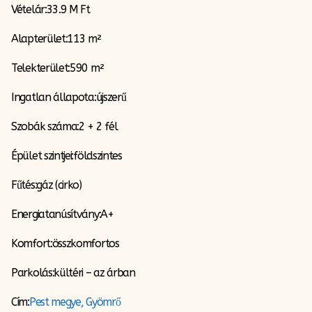
Vételár:33.9 M Ft
Alapterület:113 m²
Telekterület:590 m²
Ingatlan állapota:újszerű
Szobák száma:2 + 2 fél
Épület szintjei:földszintes
Fűtés:gáz (cirko)
Energiatanúsítvány:A+
Komfort:összkomfortos
Parkolás:kültéri – az árban
Cím:
Pest megye, Gyömrő