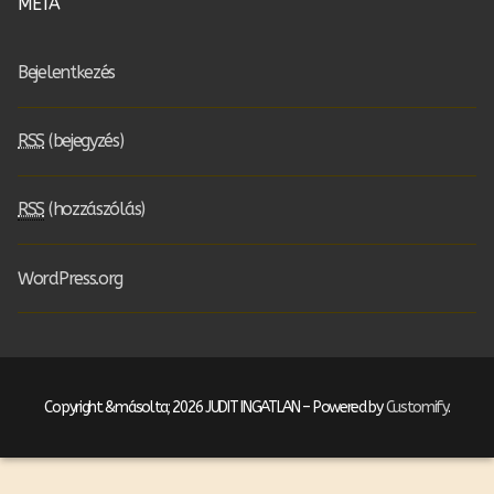
META
Bejelentkezés
RSS
(bejegyzés)
RSS
(hozzászólás)
WordPress.org
Copyright &másolta; 2026 JUDIT INGATLAN – Powered by
Customify
.