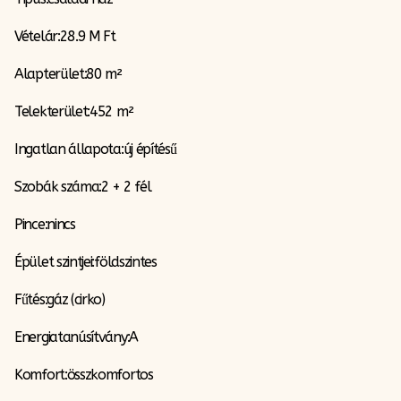
Vételár:28.9 M Ft
Alapterület:80 m²
Telekterület:452 m²
Ingatlan állapota:új építésű
Szobák száma:2 + 2 fél
Pince:nincs
Épület szintjei:földszintes
Fűtés:gáz (cirko)
Energiatanúsítvány:A
Komfort:összkomfortos