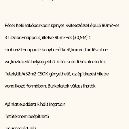
Pécel Kelő lakóparkban igényes kivitelezéssel épülő 80m2-es
3f. szoba+nappalis, illetve 90m2-es (30,9M) 1
szoba+2f+nappali-konyha-étkező,kamra,fürdőszoba-
wc,közlekedő helyiségekből álló családi házak eladók.
Telek/db/452m2 CSOK igényelhető, az építkezési hitelre
vonatkozó formában. Burkolatok választhatók.
Ajánlat:eladásra kínált ingatlan
Tetőtér:nem beépíthető
Típus:családi ház