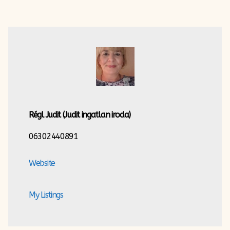
Régl Judit
(Judit ingatlan iroda)
06302440891
Website
My Listings