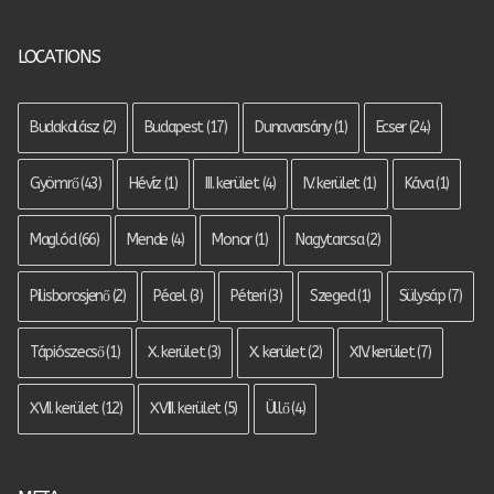
LOCATIONS
Budakalász
(2)
Budapest
(17)
Dunavarsány
(1)
Ecser
(24)
Gyömrő
(43)
Hévíz
(1)
III. kerület
(4)
IV. kerület
(1)
Káva
(1)
Maglód
(66)
Mende
(4)
Monor
(1)
Nagytarcsa
(2)
Pilisborosjenő
(2)
Pécel
(3)
Péteri
(3)
Szeged
(1)
Sülysáp
(7)
Tápiószecső
(1)
X. kerület
(3)
X. kerület
(2)
XIV. kerület
(7)
XVII. kerület
(12)
XVIII. kerület
(5)
Üllő
(4)