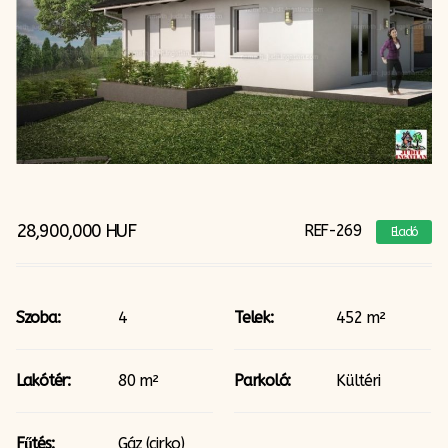
28,900,000
HUF
REF-269
Eladó
Szoba:
4
Telek:
452 m²
Lakótér:
80 m²
Parkoló:
Kültéri
Fűtés:
Gáz (cirko)