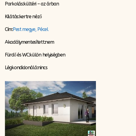
Parkolás:kültéri – az árban
Kilátás:kertre néző
Cím:
Pest megye, Pécel
Akadálymentesített:nem
Fürdő és WC:külön helyiségben
Légkondicionáló:nincs