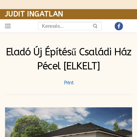
JUDIT INGATLAN
Ugrás
a
Keresése:
tartalomra
Eladó Új Építésű Családi Ház
Pécel [ELKELT]
Print